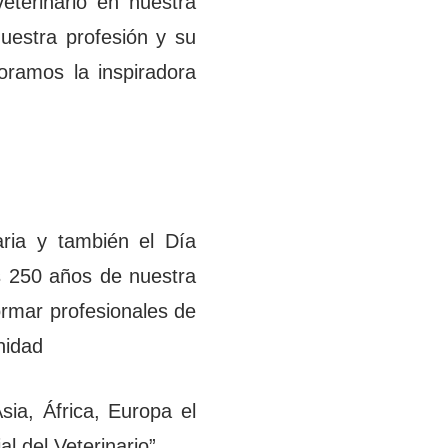
eterinario en nuestra
uestra profesión y su
oramos la inspiradora
aria y también el Día
as 250 años de nuestra
rmar profesionales de
nidad
ia, África, Europa el
l del Veterinario”