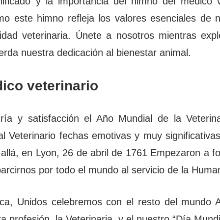
ificado y la importancia del himno del médico v
o este himno refleja los valores esenciales de n
dad veterinaria. Únete a nosotros mientras expl
rda nuestra dedicación al bienestar animal.
ico veterinario
ía y satisfacción el Año Mundial de la Veterin
al Veterinario fechas emotivas y muy significativ
llá, en Lyon, 26 de abril de 1761 Empezaron a fo
sparcirnos por todo el mundo al servicio de la Huma
ica, Unidos celebremos con el resto del mundo As
 profesión, la Veterinaria, y el nuestro “Día Mundia