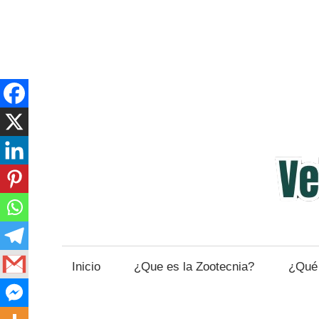
Saltar
al
contenido
Veterinaria
y
Zootecnia
Inicio
¿Que es la Zootecnia?
¿Qué 