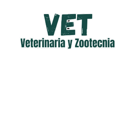
Saltar
al
contenido
Veterinaria
Veterinaria
y
Zootecnia
y
Zootecnia