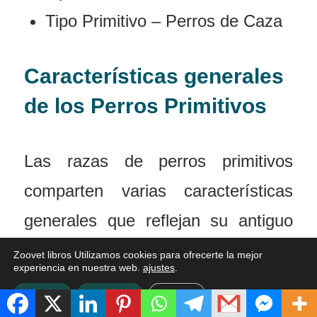
Tipo Primitivo – Perros de Caza
Características generales
de los Perros Primitivos
Las razas de perros primitivos
comparten varias características
generales que reflejan su antiguo
linaje y su naturaleza
Zoovet libros Utilizamos cookies para ofrecerte la mejor
experiencia en nuestra web.
ajustes
.
independiente. Aquí hay algunas de
Aceptar
Rechazar
Ajustes
las características más comunes de