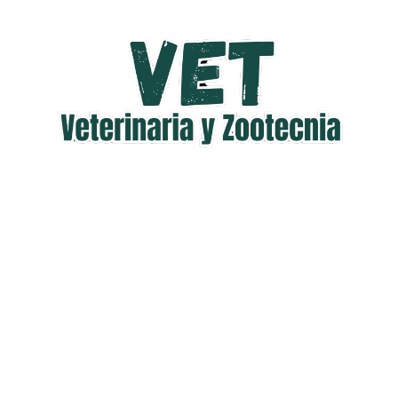
Saltar
al
contenido
Veterinaria
Veterinaria
y
Zootecnia
y
Zootecnia