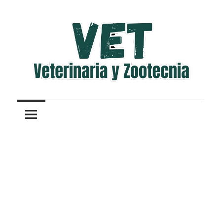
Saltar
al
contenido
Veterinaria
Veterinaria
y
Zootecnia
y
Zootecnia