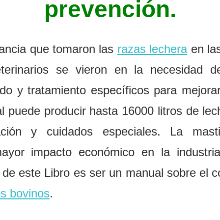
prevención.
tancia que tomaron las
razas lechera
en las
terinarios se vieron en la necesidad d
do y tratamiento específicos para mejora
al puede
p
r
o
duc
i
r hasta
1
6000
l
itros de
l
e
c
c
i
ó
n y
cuidados espec
i
a
l
es
.
La mas
t
m
ayor
imp
a
c
t
o econ
óm
i
co
e
n
l
a
i
n
dust
r
i
vo de este Libro es ser un manual sobre el c
os bovinos
.