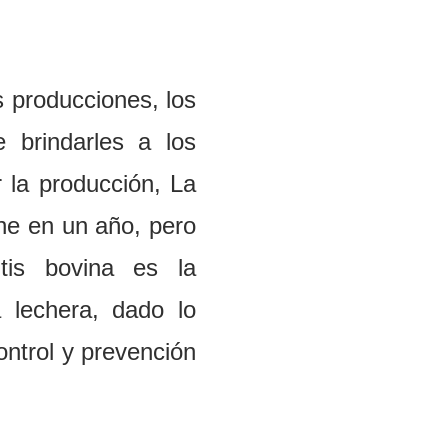
 producciones, los
e brindarles a los
r la producción,
L
a
h
e
en un a
ñ
o
,
pero
i
tis bovina es la
a
l
ec
h
e
r
a, dado lo
ontrol y prevención