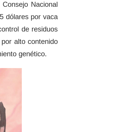
,
Consejo
N
ac
i
onal
5 dólares po
r v
aca
 con
tro
l
d
e r
esi
duo
s
s
por
a
lto cont
e
ni
do
ie
nt
o
g
ené
t
ico
.