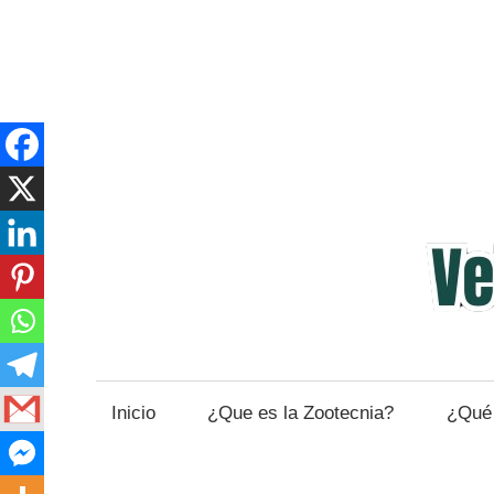
Saltar
al
contenido
Veterinaria
y
Zootecnia
Inicio
¿Que es la Zootecnia?
¿Qué 