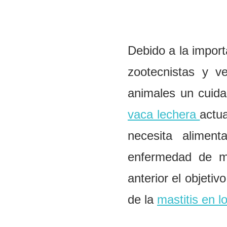
Debido a la impor
zootecnistas y ve
animales un cuida
v
aca lechera
ac
tu
necesi
t
a al
i
menta
e
n
f
er
medad
d
e
anterior el objeti
de la
mastitis en l