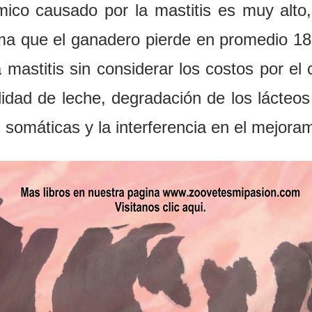
mico causado por la mastitis es muy alto
tima que
el
ganadero p
i
erde en promed
i
o 18
a
mastit
i
s s
in
co
ns
i
derar los c
os
t
o
s
po
r
e
l
l
i
da
d
d
e
l
ec
h
e,
degr
a
dac
i
ón de
l
os láct
e
o
 somáticas y la
int
erferencia e
n
e
l
mejoram