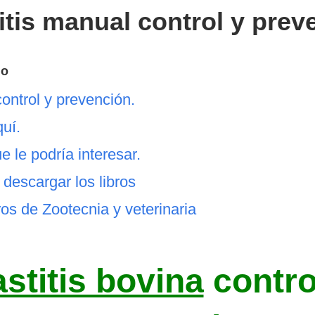
itis manual control y prev
lo
control y prevención.
uí.
e le podría interesar.
escargar los libros
ros de Zootecnia y veterinaria
stitis bovina
contro