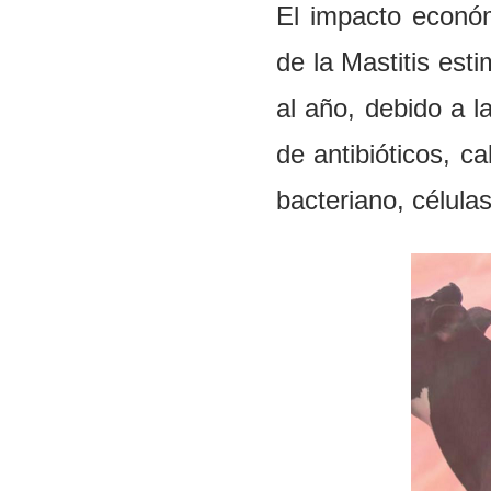
E
l impacto econó
de la
M
astitis es
al año, de
b
i
do
a l
d
e a
n
t
i
b
i
ót
i
c
o
s
,
ca
bacteriano, cé
l
u
l
as