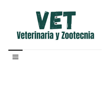
Saltar
al
contenido
Veterinaria
Veterinaria
y
Zootecnia
y
Zootecnia